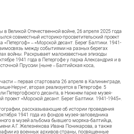
 в Великой Отечественной войне, 26 апреля 2025 года
рылся совместный историко-просветительский проект
 «Петергоф» – «Морской десант. Берег Балтики. 1941-
заимосвязь между событиями на разных берегах
пах войны. Раскрывает малоизвестные эпизоды
ктябре 1941 года в Петергофе у парка Александрия и в
осточной Пруссии (ныне – Балтийская коса,
 части – первая стартовала 26 апреля в Калининграде,
рише-Нерунг, вторая реализуется в Петергофе. 5
ели Петергофского десанта, в Нижнем парке музея-
 проект «Морской десант. Берег Балтики. 1941-1945».
тографии, рассказывающие об истории проведения
октября 1941 года из фондов музея-заповедника
анного в музей альбома бывшего моряка-балтийца,
ени А.Г. Железнякова Ивана Поникарова, а также
рафии из военных архивов страны, посвященные