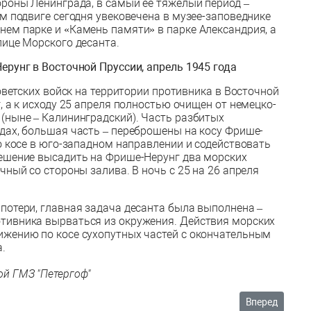
ороны Ленинграда, в самый её тяжелый период –
м подвиге сегодня увековечена в музее-заповеднике
ем парке и «Камень памяти» в парке Александрия, а
лице Морского десанта.
ерунг в Восточной Пруссии, апрель 1945 года
оветских войск на территории противника в Восточной
, а к исходу 25 апреля полностью очищен от немецко-
(ныне – Калининградский). Часть разбитых
дах, большая часть – переброшены на косу Фрише-
о косе в юго-западном направлении и содействовать
ешение высадить на Фрише-Нерунг два морских
чный со стороны залива. В ночь с 25 на 26 апреля
потери, главная задача десанта была выполнена –
тивника вырваться из окружения. Действия морских
ижению по косе сухопутных частей с окончательным
.
й ГМЗ "Петергоф"
зей Мирового океана открывает выставку, посвященную «Верным сп
Следующий: С
Вперед