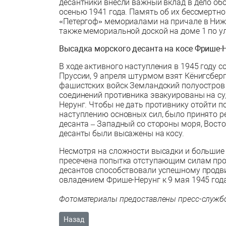
десантники внесли важный вклад в дело об
осенью 1941 года. Память об их бессмертно
«Петергоф» мемориалами на причале в Нижн
также мемориальной доской на доме 1 по у
Высадка морского десанта на косе Фрише-Н
В ходе активного наступления в 1945 году с
Пруссии, 9 апреля штурмом взят Кёнигсберг
фашистских войск Земландский полуостров 
соединений противника эвакуированы на су
Нерунг. Чтобы не дать противнику отойти п
наступлению основных сил, было принято р
десанта – Западный со стороны моря, Восто
десанты были высажены на косу.
Несмотря на сложности высадки и большие 
пресечена попытка отступающим силам про
десантов способствовали успешному продв
овладением Фрише-Нерунг к 9 мая 1945 года
Фотоматериалы предоставлены пресс-службо
Предыдущий: От котят и до белых медведей: Му
Назад