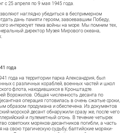
 с 25 апреля по 9 мая 1945 года.
озволяют наглядно убедиться в беспримерном
тдать дань памяти героям, завоевавшим Победу,
 кого интересует тема войны на море. Мы помним тех,
генеральный директор Музея Мирового океана,
.
41 года
41 года на территории парка Александрия, был
нных с различных кораблей, военных частей и школ
кого флота, находившихся в Кронштадте.
ей Ворожилов. Общая численность десанта по
Десантная операция готовилась в очень сжатые сроки,
ным образом продумана и обеспечена. Из документов
ский морской десант обнаружили сразу же, после чего
лерийский и пулеметный огонь. В течение четырех
во советских моряков-десантников погибли, а часть
ря на свою трагическую судьбу, балтийские моряки-