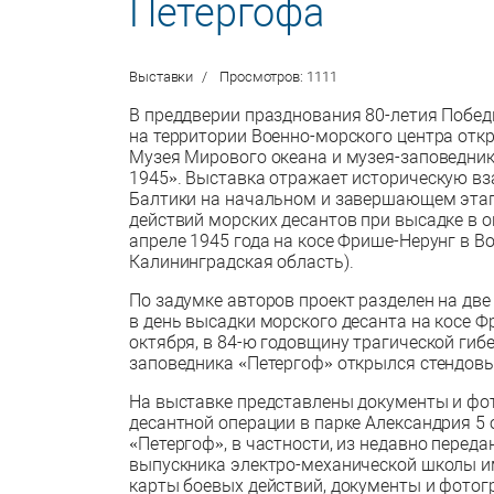
Петергофа
Выставки
Просмотров: 1111
В преддверии празднования 80-летия Победы
на территории Военно-морского центра отк
Музея Мирового океана и музея-заповедника
1945». Выставка отражает историческую в
Балтики на начальном и завершающем эта
действий морских десантов при высадке в о
апреле 1945 года на косе Фрише-Нерунг в В
Калининградская область).
По задумке авторов проект разделен на две
в день высадки морского десанта на косе Ф
октября, в 84-ю годовщину трагической гиб
заповедника «Петергоф» открылся стендовый
На выставке представлены документы и фо
десантной операции в парке Александрия 5 
«Петергоф», в частности, из недавно перед
выпускника электро-механической школы им
карты боевых действий, документы и фотог