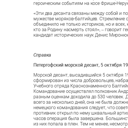
героическим событиям на косе Фрише-Нерунг
«Эти два десанта связаны между собой и п
мужестве моряков-балтийцев. Стремление о
объединило не только историков, но и всех,
кто за Родину насмерть стоял», – говорит 
кандидат исторических наук Денис Миронюк
Справка
Петергофский морской десант, 5 октября 19
Морской десант, высадившийся 5 октября 19
сформирован из числа добровольцев, набра
Учебного отряда Краснознаменного Балтийс
Командование осуществлял полковник Андр
разным оценкам доходила до 530 человек. 
всего за несколько дней, она не была долж
немецкого командования следует, что совет
противник открыл по нему шквальный артил
часов операция была завершена. Большинст
из них попала в плен. Тем не менее, несмот