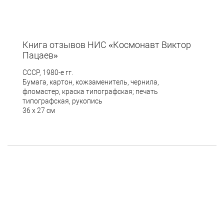
Книга отзывов НИС «Космонавт Виктор
Пацаев»
СССР, 19
80-е гг.
Бумага, картон, кожзаменитель, чернила,
фломастер, краска типографская; печать
типографская, рукопись
36 х 27
см