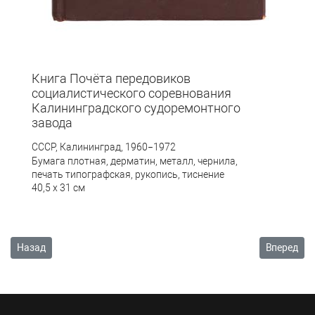
Книга Почёта передовиков
социалистического соревнования
Калининградского судоремонтного
завода
СССР, Калининград, 1960
1972
–
Бумага плотная, дерматин, металл, чернила,
печать типографская, рукопись, тиснение
40,5 х 31 см
Предыдущий: Письменные источники
Следующий
Назад
Вперед