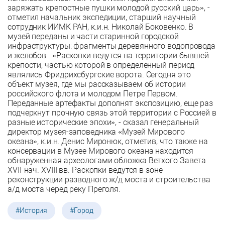
заряжать крепостные пушки молодой русский царь», -
отметил начальник экспедиции, старший научный
сотрудник ИИМК РАН, к.и.н. Николай Боковенко. В
музей переданы и части старинной городской
инфраструктуры: фрагменты деревянного водопровода
и желобов . «Раскопки ведутся на территории бывшей
крепости, частью которой в определенный период
являлись Фридрихсбургские ворота. Сегодня это
объект музея, где мы рассказываем об истории
российского флота и молодом Петре Первом.
Переданные артефакты дополнят экспозицию, еще раз
подчеркнут прочную связь этой территории с Россией в
разные исторические эпохи», - сказал генеральный
директор музея-заповедника «Музей Мирового
океана», к.и.н. Денис Миронюк, отметив, что также на
консервации в Музее Мирового океана находится
обнаруженная археологами обложка Ветхого Завета
XVII-нач. XVIII вв. Раскопки ведутся в зоне
реконструкции разводного ж/д моста и строительства
а/д моста черед реку Преголя.
#История
#Город