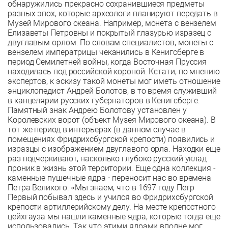
обнаружились прекрасно сохранившиеся предметы
разных эпох, которые археологи планируют передать в
Музей Мирового океана. Например, монета с вензелем
Елизаветы Петровны и покрытый глазурью изразец с
двуглавым орлом. По словам специалистов, монеты с
вензелем императрицы чеканились в Кенигсберге в
период Семилетней войны, когда Восточная Пруссия
находилась под российской короной. Кстати, по мнению
экспертов, к эскизу такой монеты мог иметь отношение
энциклопедист Андрей Болотов, в то время служивший
в канцелярии русских губернаторов в Кенигсберге.
Памятный знак Андрею Болотову установлен у
Королевских ворот (объект Музея Мирового океана). В
тот же период в интерьерах (в данном случае в
помещениях Фридрихсбургской крепости) появились и
изразцы с изображением двуглавого орла. Находки еще
раз подчеркивают, насколько глубоко русский уклад
проник в жизнь этой территории. Еще одна коллекция -
каменные пушечные ядра - переносит нас во времена
Петра Великого. «Мы знаем, что в 1697 году Петр
Первый побывал здесь и учился во Фридрихсбургской
крепости артиллерийскому делу. На месте крепостного
цейхгауза мы нашли каменные ядра, которые тогда еще
использовались. Так что этими ядрами вполне мог